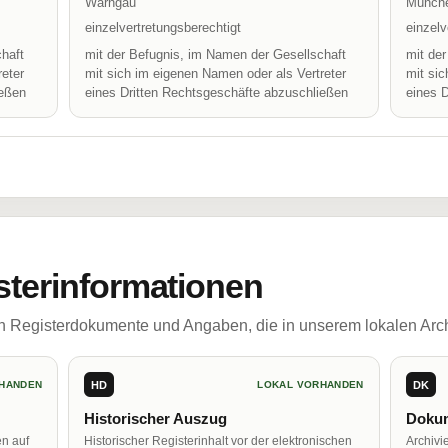
Warngau
Münch
einzelvertretungsberechtigt
einzelv
haft
mit der Befugnis, im Namen der Gesellschaft
mit de
reter
mit sich im eigenen Namen oder als Vertreter
mit sic
ießen
eines Dritten Rechtsgeschäfte abzuschließen
eines 
sterinformationen
ch Registerdokumente und Angaben, die in unserem lokalen Arch
HD
DK
HANDEN
LOKAL VORHANDEN
Historischer Auszug
Dokum
en auf
Historischer Registerinhalt vor der elektronischen
Archivi