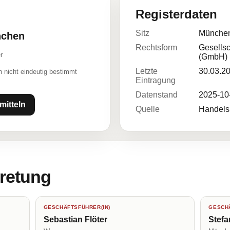
Registerdaten
Sitz
Münche
nchen
Rechtsform
Gesellsc
r
(GmbH)
Letzte
30.03.2
 nicht eindeutig bestimmt
Eintragung
Datenstand
2025-10
mitteln
Quelle
Handelsr
tretung
GESCHÄFTSFÜHRER(IN)
GESCHÄ
Sebastian Flöter
Stefa