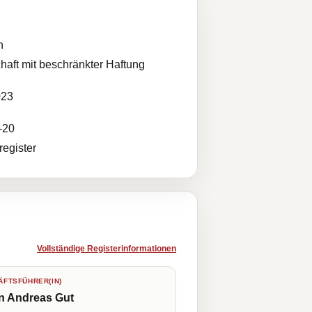
n
haft mit beschränkter Haftung
023
-20
egister
Vollständige Registerinformationen
FTSFÜHRER(IN)
n Andreas Gut