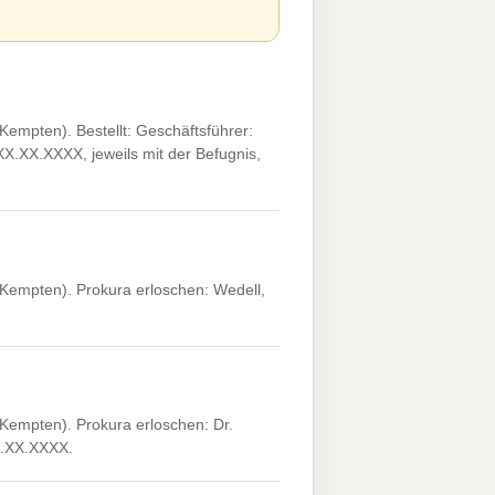
mpten). Bestellt: Geschäftsführer:
X.XX.XXXX, jeweils mit der Befugnis,
empten). Prokura erloschen: Wedell,
empten). Prokura erloschen: Dr.
X.XX.XXXX.