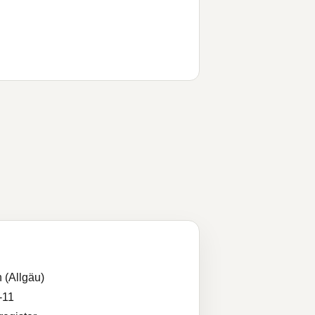
 (Allgäu)
-11