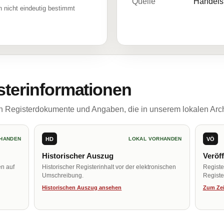
Quelle
Handelsr
 nicht eindeutig bestimmt
sterinformationen
ch Registerdokumente und Angaben, die in unserem lokalen Arch
HD
VÖ
HANDEN
LOKAL VORHANDEN
Historischer Auszug
Veröf
en auf
Historischer Registerinhalt vor der elektronischen
Regist
Umschreibung.
Register
Historischen Auszug ansehen
Zum Zei