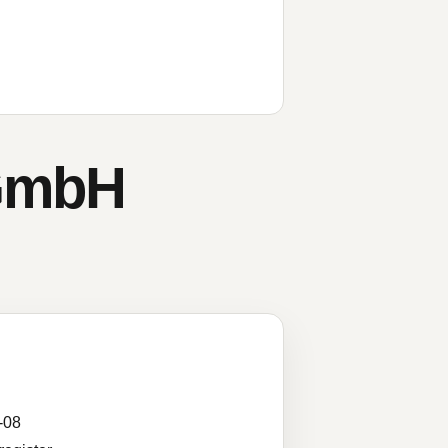
 GmbH
-08