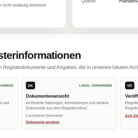
Quelle
Handelsr
 nicht eindeutig bestimmt
sterinformationen
ch Registerdokumente und Angaben, die in unserem lokalen Arch
DK
VÖ
HANDEN
LOKAL VORHANDEN
Dokumentenansicht
Veröf
en auf
Archivierte Satzungen, Anmeldungen und weitere
Regist
Dokumente aus dem Registerordner.
Register
3 archivierte Dokumente
Zum Zei
Dokumente ansehen