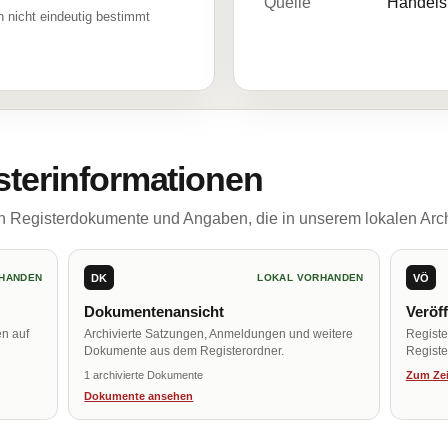
Quelle
Handelsr
 nicht eindeutig bestimmt
sterinformationen
ch Registerdokumente und Angaben, die in unserem lokalen Arch
DK
VÖ
HANDEN
LOKAL VORHANDEN
Dokumentenansicht
Veröf
en auf
Archivierte Satzungen, Anmeldungen und weitere
Regist
Dokumente aus dem Registerordner.
Register
1 archivierte Dokumente
Zum Zei
Dokumente ansehen