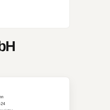
bH
nn
-24