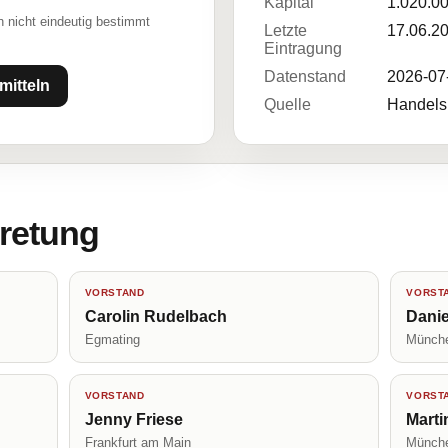
Kapital
1.020.0
 nicht eindeutig bestimmt
Letzte
17.06.2
Eintragung
Datenstand
2026-07
mitteln
Quelle
Handelsr
tretung
VORSTAND
VORST
Carolin Rudelbach
Danie
Egmating
Münch
VORSTAND
VORST
Jenny Friese
Marti
Frankfurt am Main
Münch