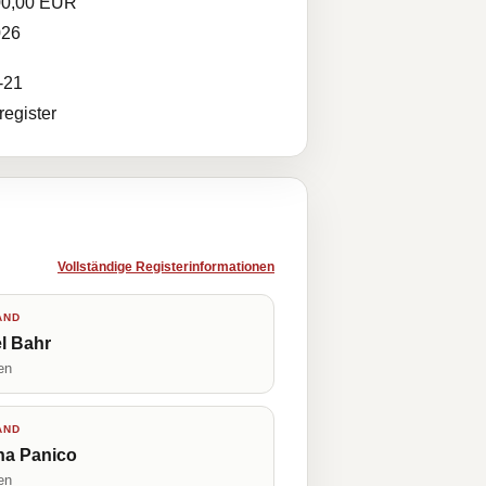
00,00 EUR
026
-21
egister
Vollständige Registerinformationen
AND
l Bahr
en
AND
na Panico
en