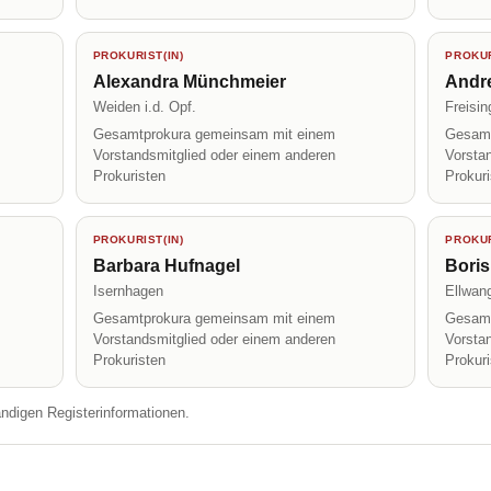
PROKURIST(IN)
PROKUR
Alexandra Münchmeier
Andre
Weiden i.d. Opf.
Freisin
Gesamtprokura gemeinsam mit einem
Gesamt
Vorstandsmitglied oder einem anderen
Vorsta
Prokuristen
Prokur
PROKURIST(IN)
PROKUR
Barbara Hufnagel
Boris
Isernhagen
Ellwan
Gesamtprokura gemeinsam mit einem
Gesamt
Vorstandsmitglied oder einem anderen
Vorsta
Prokuristen
Prokur
ändigen Registerinformationen.