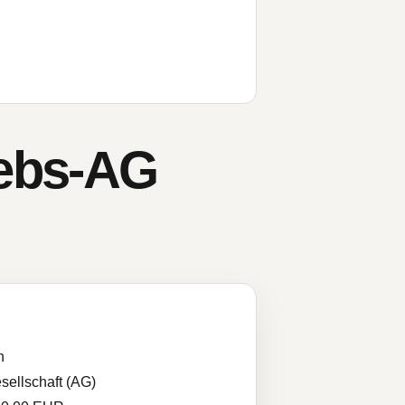
iebs-AG
n
sellschaft (AG)