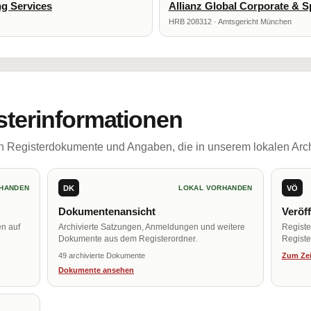
ng Services
Allianz Global Corporate & S
HRB 208312 · Amtsgericht München
sterinformationen
ch Registerdokumente und Angaben, die in unserem lokalen Arch
DK
VÖ
HANDEN
LOKAL VORHANDEN
Dokumentenansicht
Veröf
en auf
Archivierte Satzungen, Anmeldungen und weitere
Regist
Dokumente aus dem Registerordner.
Register
49 archivierte Dokumente
Zum Zei
Dokumente ansehen