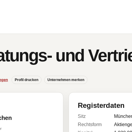
ratungs- und Vertr
ngen
Profil drucken
Unternehmen merken
Registerdaten
Sitz
Münche
chen
Rechtsform
Aktienge
r