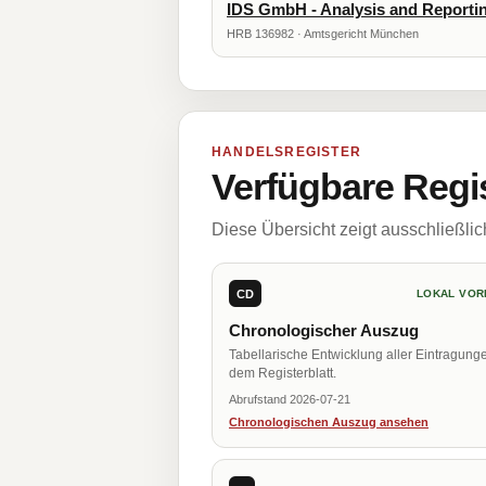
IDS GmbH - Analysis and Reporti
HRB 136982 · Amtsgericht München
HANDELSREGISTER
Verfügbare Regi
Diese Übersicht zeigt ausschließli
CD
LOKAL VOR
Chronologischer Auszug
Tabellarische Entwicklung aller Eintragung
dem Registerblatt.
Abrufstand 2026-07-21
Chronologischen Auszug ansehen