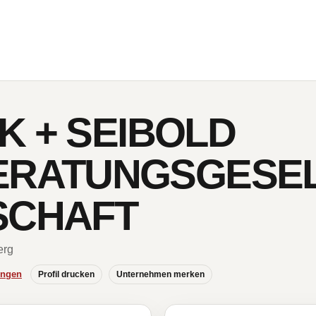
CK + SEIBOLD
ERATUNGSGESE
SCHAFT
erg
ungen
Profil drucken
Unternehmen merken