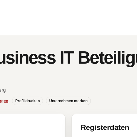
siness IT Beteili
erg
ngen
Profil drucken
Unternehmen merken
Registerdaten