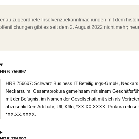
ergenau zugeordnete Insolvenzbekanntmachungen mit dem histori
ffentlichungen gibt es seit dem 2. August 2022 nicht mehr; ne
HRB 756697
HRB 756697: Schwarz Business IT Beteiligungs-GmbH, Neckarsul
Neckarsulm. Gesamtprokura gemeinsam mit einem Geschäftsführ
mit der Befugnis, im Namen der Gesellschaft mit sich als Vertrete
abzuschließen: Adebahr, Ulf, Köln, *XX.XX.XXXX. Prokura erlosch
*XX.XX.XXXX.
HRB 756697