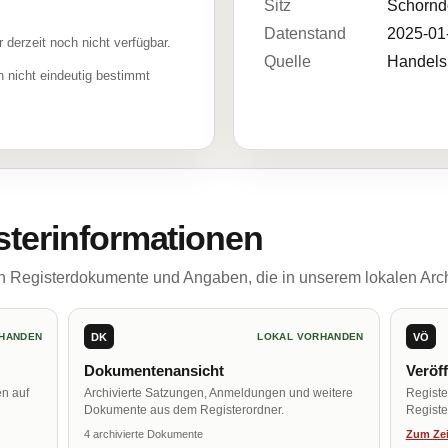
Sitz
Schornd
Datenstand
2025-01
r derzeit noch nicht verfügbar.
Quelle
Handelsr
 nicht eindeutig bestimmt
sterinformationen
ch Registerdokumente und Angaben, die in unserem lokalen Arch
DK
VÖ
HANDEN
LOKAL VORHANDEN
Dokumentenansicht
Veröf
en auf
Archivierte Satzungen, Anmeldungen und weitere
Regist
Dokumente aus dem Registerordner.
Register
4 archivierte Dokumente
Zum Zei