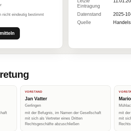
Letzte
11.01.2
r
Eintragung
Datenstand
2025-10
 nicht eindeutig bestimmt
Quelle
Handelsr
mitteln
tretung
VORSTAND
VORST
Jan Vatter
Mari
Gerlingen
Mühlac
haft
mit der Befugnis, im Namen der Gesellschaft
mit de
mit sich als Vertreter eines Dritten
mit sic
Rechtsgeschäfte abzuschließen
Rechts