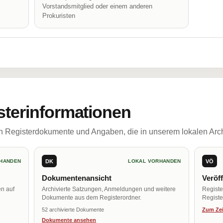
Vorstandsmitglied oder einem anderen
Prokuristen
sterinformationen
ch Registerdokumente und Angaben, die in unserem lokalen Arch
DK
VÖ
HANDEN
LOKAL VORHANDEN
Dokumentenansicht
Veröf
en auf
Archivierte Satzungen, Anmeldungen und weitere
Regist
Dokumente aus dem Registerordner.
Register
52 archivierte Dokumente
Zum Zei
Dokumente ansehen