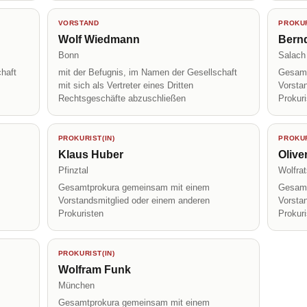
VORSTAND
PROKUR
Wolf Wiedmann
Bern
Bonn
Salach
haft
mit der Befugnis, im Namen der Gesellschaft
Gesamt
mit sich als Vertreter eines Dritten
Vorsta
Rechtsgeschäfte abzuschließen
Prokur
PROKURIST(IN)
PROKUR
Klaus Huber
Olive
Pfinztal
Wolfra
Gesamtprokura gemeinsam mit einem
Gesamt
Vorstandsmitglied oder einem anderen
Vorsta
Prokuristen
Prokur
PROKURIST(IN)
Wolfram Funk
München
Gesamtprokura gemeinsam mit einem