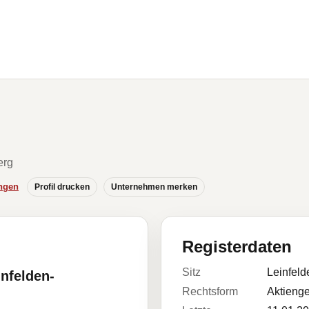
erg
ngen
Profil drucken
Unternehmen merken
Registerdaten
Sitz
Leinfeld
infelden-
Rechtsform
Aktienge