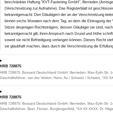
beschränkter Haftung "KVT-Fastening GmbH", Illerrieden (Amts
(Verschmelzung zur Aufnahme). Das Registerblatt ist geschlossen.
bekanntgemacht: Den Gläubigern der an der Verschmelzung beteili
binnen sechs Monaten nach dem Tag, an dem die Eintragung der 
Sitzes desjenigen Rechtsträgers, dessen Gläubiger sie sind, nac
bekanntgemacht gilt, ihren Anspruch nach Grund und Höhe schriftl
soweit sie nicht Befriedigung verlangen können. Dieses Recht ste
sie glaubhaft machen, dass durch die Verschmelzung die Erfüllung
HRB 728875
HRB 728875: Bossard Deutschland GmbH, Illerrieden, Max-Eyth-Str. 14,
Geschäftsführer: van der Velden, Hans, Au / Schweiz / Schweiz, *XX.X
HRB 728875
HRB 728875: Bossard Deutschland GmbH, Illerrieden, Max-Eyth-Str. 14, 
Geschäftsführer: Beer, Florian, Burglengenfeld, *XX.XX.XXXX; Dr. Hil