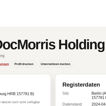
DocMorris Holdin
erg
hungen
Profil drucken
Unternehmen merken
Registerdaten
Sitz
Berlin (
enburg HRB 157781 B)
157781 
r derzeit noch nicht verfügbar.
Datenstand
2024-04