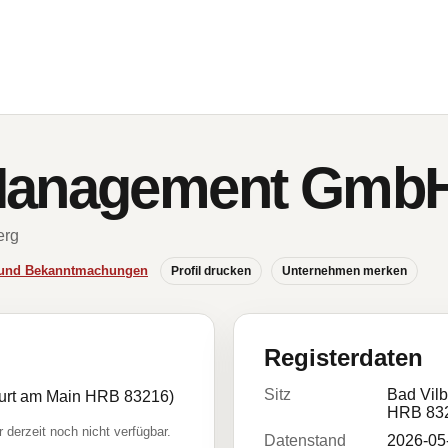
Management Gmb
erg
e und Bekanntmachungen
Profil drucken
Unternehmen merken
Registerdaten
Sitz
Bad Vilb
kfurt am Main HRB 83216)
HRB 83
r derzeit noch nicht verfügbar.
Datenstand
2026-05