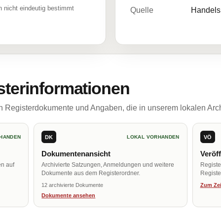
 nicht eindeutig bestimmt
Quelle
Handelsr
sterinformationen
ch Registerdokumente und Angaben, die in unserem lokalen Arch
DK
VÖ
HANDEN
LOKAL VORHANDEN
Dokumentenansicht
Veröf
en auf
Archivierte Satzungen, Anmeldungen und weitere
Regist
Dokumente aus dem Registerordner.
Register
12 archivierte Dokumente
Zum Zei
Dokumente ansehen