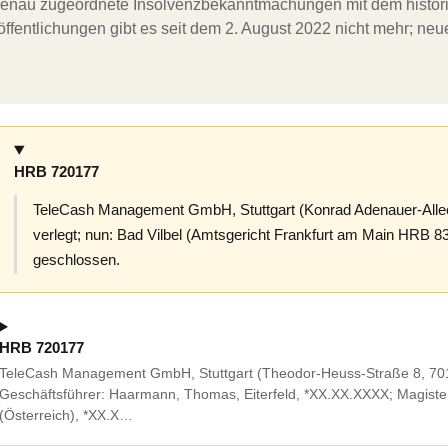
ergenau zugeordnete Insolvenzbekanntmachungen mit dem histori
ffentlichungen gibt es seit dem 2. August 2022 nicht mehr; ne
HRB 720177
TeleCash Management GmbH, Stuttgart (Konrad Adenauer-Allee 1
verlegt; nun: Bad Vilbel (Amtsgericht Frankfurt am Main HRB 832
geschlossen.
HRB 720177
TeleCash Management GmbH, Stuttgart (Theodor-Heuss-Straße 8, 70174 
Geschäftsführer: Haarmann, Thomas, Eiterfeld, *XX.XX.XXXX; Magister 
(Österreich), *XX.X…