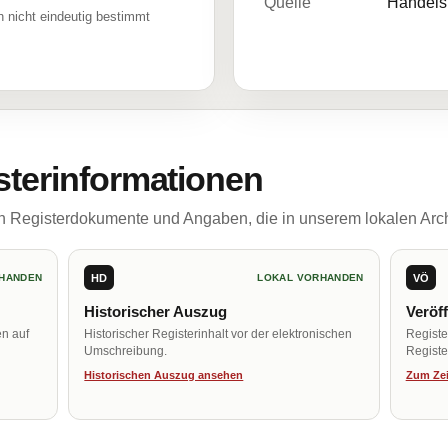
Quelle
Handelsr
 nicht eindeutig bestimmt
sterinformationen
ch Registerdokumente und Angaben, die in unserem lokalen Arch
HD
VÖ
HANDEN
LOKAL VORHANDEN
Historischer Auszug
Veröf
en auf
Historischer Registerinhalt vor der elektronischen
Regist
Umschreibung.
Register
Historischen Auszug ansehen
Zum Zei