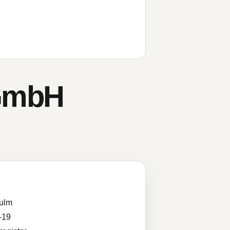
-GmbH
ulm
-19