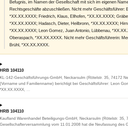
Befugnis, im Namen der Gesellschaft mit sich im eigenen Namen 
Rechtsgeschäfte abzuschließen. Nicht mehr Geschäftsführer: Bi
*XX.XX.XXXX; Friedrich, Klaus, Ellhofen, *XX.XX.XXXX; Gräber
*XX.XX.XXXX; Hadasch, Dieter, Heilbronn, *XX.XX.XXXX; Hirnsc
*XX.XX.XXXX; Leon Gomez, Juan Antonio, Lübbenau, *XX.XX.X
Oberaspach, *XX.XX.XXXX. Nicht mehr Geschäftsführerin: Mer
Brühl, *XX.XX.XXXX.
HRB 104110
KL-142-Geschäftsführungs-GmbH, Neckarsulm (Rötelstr. 35, 74172 N
(Vorname und Familienname) berichtigt bei Geschäftsführer: Leon Go
*XX.XX.XXXX, …
HRB 104110
Kaufland Warenhandel Beteiligungs-GmbH, Neckarsulm (Rötelstr. 35, 
Gesellschafterversammlung vom 11.01.2008 hat die Neufassung des Ge