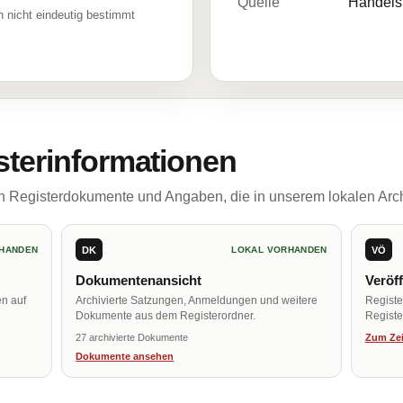
Quelle
Handelsr
 nicht eindeutig bestimmt
sterinformationen
ch Registerdokumente und Angaben, die in unserem lokalen Arch
DK
VÖ
HANDEN
LOKAL VORHANDEN
Dokumentenansicht
Veröf
en auf
Archivierte Satzungen, Anmeldungen und weitere
Regist
Dokumente aus dem Registerordner.
Register
27 archivierte Dokumente
Zum Zei
Dokumente ansehen