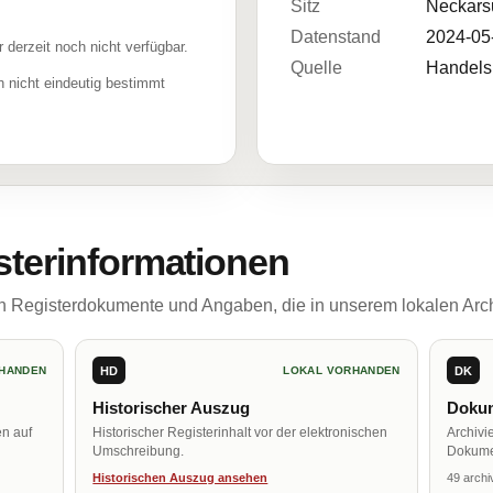
Sitz
Neckars
Datenstand
2024-05
r derzeit noch nicht verfügbar.
Quelle
Handelsr
 nicht eindeutig bestimmt
sterinformationen
ch Registerdokumente und Angaben, die in unserem lokalen Arch
HD
DK
HANDEN
LOKAL VORHANDEN
Historischer Auszug
Dokum
en auf
Historischer Registerinhalt vor der elektronischen
Archivi
Umschreibung.
Dokume
Historischen Auszug ansehen
49 archi