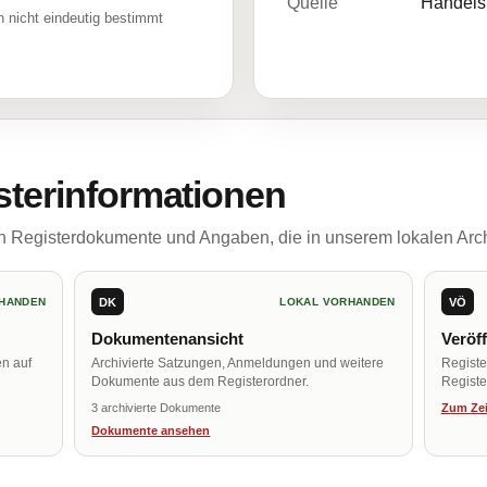
Quelle
Handelsr
 nicht eindeutig bestimmt
sterinformationen
ch Registerdokumente und Angaben, die in unserem lokalen Arch
DK
VÖ
HANDEN
LOKAL VORHANDEN
Dokumentenansicht
Veröf
en auf
Archivierte Satzungen, Anmeldungen und weitere
Regist
Dokumente aus dem Registerordner.
Register
3 archivierte Dokumente
Zum Zei
Dokumente ansehen