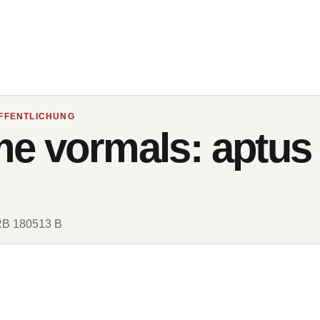
FFENTLICHUNG
me vormals: aptus 
HRB 180513 B