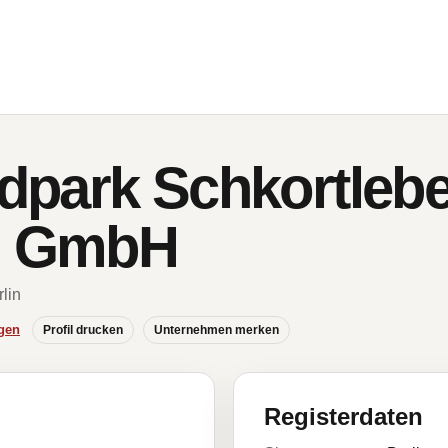
dpark Schkortleb
on GmbH
rlin
gen
Profil drucken
Unternehmen merken
Registerdaten