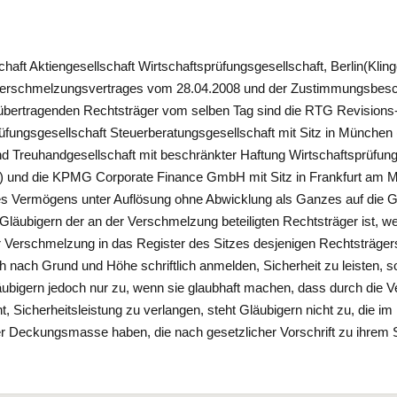
t Aktiengesellschaft Wirtschaftsprüfungsgesellschaft, Berlin(Klinge
 Verschmelzungsvertrages vom 28.04.2008 und der Zustimmungsbesc
bertragenden Rechtsträger vom selben Tag sind die RTG Revisions-
üfungsgesellschaft Steuerberatungsgesellschaft mit Sitz in Münche
nd Treuhandgesellschaft mit beschränkter Haftung Wirtschaftsprüfung
und die KPMG Corporate Finance GmbH mit Sitz in Frankfurt am Ma
s Vermögens unter Auflösung ohne Abwicklung als Ganzes auf die Ge
n Gläubigern der an der Verschmelzung beteiligten Rechtsträger ist,
 Verschmelzung in das Register des Sitzes desjenigen Rechtsträgers,
h nach Grund und Höhe schriftlich anmelden, Sicherheit zu leisten, so
ubigern jedoch nur zu, wenn sie glaubhaft machen, dass durch die Ve
 Sicherheitsleistung zu verlangen, steht Gläubigern nicht zu, die im 
r Deckungsmasse haben, die nach gesetzlicher Vorschrift zu ihrem Sc