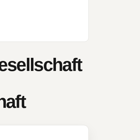
sellschaft
haft