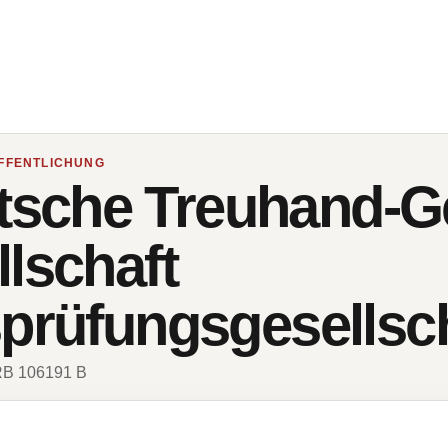
FFENTLICHUNG
che Treuhand-Ge
lschaft
sprüfungsgesellsc
HRB 106191 B