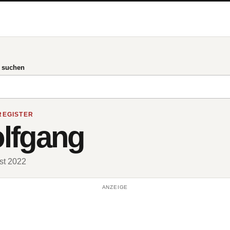
g suchen
REGISTER
lfgang
ust 2022
ANZEIGE