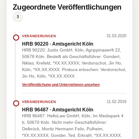
Zugeordnete Veröffentlichungen
3
31.03.2020
VERÄNDERUNGEN
HRB 90220 · Amtsgericht Köln
HRB 90220: Justix GmbH, Köln, Agrippinawerft 22,
50678 Köln. Bestellt als Geschäftsführer: Gondert,
Niklas, Krefeld, *XX.XX.XXXX; Verdonschot, Jin Ho,
Köln, *XX.XX.XXXX. Prokura erloschen: Verdonschot,
Jin Ho, Köln, *XX.XX.XXXX.
Veröffentlichung und Unternehmen ansehen
11.02.2019
VERÄNDERUNGEN
HRB 96487 · Amtsgericht Köln
HRB 96487: HelloLaw GmbH, Köln, Im Mediapark 4
b, 50670 Köln. Nicht mehr Geschäftsführer:
Delbrück, Moritz Hermann Felix, Pulheim,
*XX.XX.XXXX; Gonder, Ted, Erkrath, *XX.XX.XXXX.