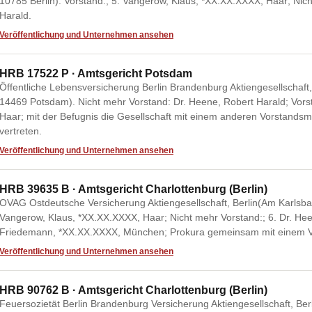
10785 Berlin). Vorstand:; 5. Vangerow, Klaus, *XX.XX.XXXX, Haar; Nich
Harald.
Veröffentlichung und Unternehmen ansehen
HRB 17522 P · Amtsgericht Potsdam
Öffentliche Lebensversicherung Berlin Brandenburg Aktiengesellschaft
14469 Potsdam). Nicht mehr Vorstand: Dr. Heene, Robert Harald; Vor
Haar; mit der Befugnis die Gesellschaft mit einem anderen Vorstandsmi
vertreten.
Veröffentlichung und Unternehmen ansehen
HRB 39635 B · Amtsgericht Charlottenburg (Berlin)
OVAG Ostdeutsche Versicherung Aktiengesellschaft, Berlin(Am Karlsbad 
Vangerow, Klaus, *XX.XX.XXXX, Haar; Nicht mehr Vorstand:; 6. Dr. Hee
Friedemann, *XX.XX.XXXX, München; Prokura gemeinsam mit einem V
Veröffentlichung und Unternehmen ansehen
HRB 90762 B · Amtsgericht Charlottenburg (Berlin)
Feuersozietät Berlin Brandenburg Versicherung Aktiengesellschaft, Berl