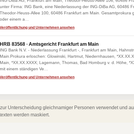
ING-DiBa AG, Frankfurt am Main, Theodor-Heuss-Allee 106, 60486 Fr
unter Firma: ING Bank, eine Niederlassung der ING-DiBa AG, 60486 Fr
Theodor-Heuss-Allee 100, 60486 Frankfurt am Main. Gesamtprokura 
oder einem a…
Veröffentlichung und Unternehmen ansehen
HRB 83568 · Amtsgericht Frankfurt am Main
ING Bank N.V. - Niederlassung Frankfurt -, Frankfurt am Main, Hahns
Main.Prokura erloschen: Glowinski, Hartmut, Niedernhausen, *XX.XX.
Main, *XX.XX.XXXX; Lagemann, Thomas, Bad Homburg v. d. Höhe, *
mit einem ständigen Ve…
Veröffentlichung und Unternehmen ansehen
zur Unterscheidung gleichnamiger Personen verwendet und auf 
texten werden maskiert.