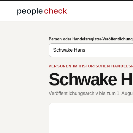
Person oder Handelsregister-Veröffentlichun
PERSONEN IM HISTORISCHEN HANDELS
Schwake H
Veröffentlichungsarchiv bis zum 1. Aug