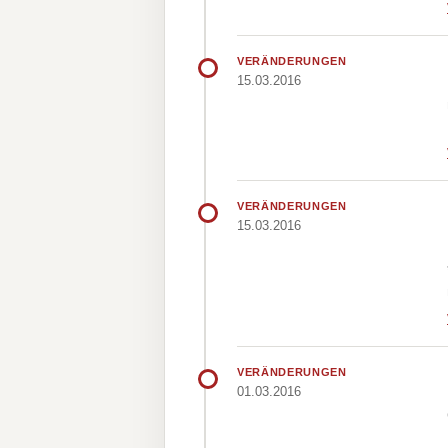
VERÄNDERUNGEN
15.03.2016
VERÄNDERUNGEN
15.03.2016
VERÄNDERUNGEN
01.03.2016