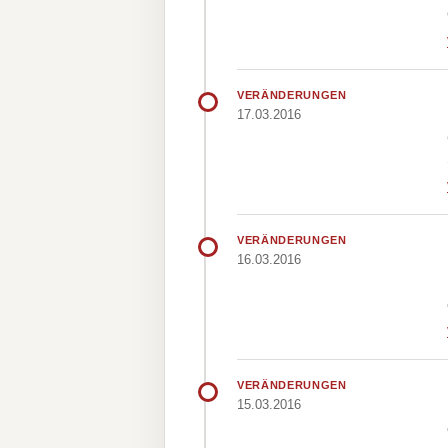
VERÄNDERUNGEN
17.03.2016
VERÄNDERUNGEN
16.03.2016
VERÄNDERUNGEN
15.03.2016