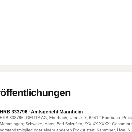
öffentlichungen
HRB 333796 · Amtsgericht Mannheim
HRB 333796: GELITA AG, Eberbach, Uferstr. 7, 69412 Eberbach. Proku
Memmingen; Schwake, Hans, Bad Salzuflen, *XX.XX.XXXX. Gesamtpr
Vorstandsmitglied oder einem anderen Prokuristen: Kämmner, Uwe, Nü