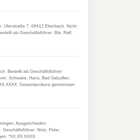
Uferstraße 7, 69412 Eberbach. Nicht
ellt als Geschäftsführer: Bär, Ralf,
. Bestellt als Geschäftsführer:
rer: Schwake, Hans, Bad Salzuflen,
XX.XX.XXXX. Gesamtprokura gemeinsam
ingen. Ausgeschieden:
 Geschäftsführer: Notz, Peter,
gen, *XX.XX.XXXX.