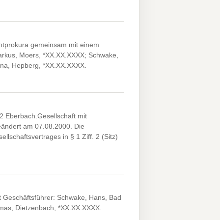
mtprokura gemeinsam mit einem
Markus, Moers, *XX.XX.XXXX; Schwake,
tina, Hepberg, *XX.XX.XXXX.
2 Eberbach.Gesellschaft mit
geändert am 07.08.2000. Die
chaftsvertrages in § 1 Ziff. 2 (Sitz)
 Geschäftsführer: Schwake, Hans, Bad
mas, Dietzenbach, *XX.XX.XXXX.