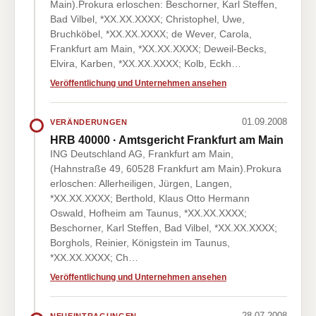
Main).Prokura erloschen: Beschorner, Karl Steffen,
Bad Vilbel, *XX.XX.XXXX; Christophel, Uwe,
Bruchköbel, *XX.XX.XXXX; de Wever, Carola,
Frankfurt am Main, *XX.XX.XXXX; Deweil-Becks,
Elvira, Karben, *XX.XX.XXXX; Kolb, Eckh…
Veröffentlichung und Unternehmen ansehen
01.09.2008
VERÄNDERUNGEN
HRB 40000 · Amtsgericht Frankfurt am Main
ING Deutschland AG, Frankfurt am Main,
(Hahnstraße 49, 60528 Frankfurt am Main).Prokura
erloschen: Allerheiligen, Jürgen, Langen,
*XX.XX.XXXX; Berthold, Klaus Otto Hermann
Oswald, Hofheim am Taunus, *XX.XX.XXXX;
Beschorner, Karl Steffen, Bad Vilbel, *XX.XX.XXXX;
Borghols, Reinier, Königstein im Taunus,
*XX.XX.XXXX; Ch…
Veröffentlichung und Unternehmen ansehen
28.07.2008
NEUEINTRAGUNGEN