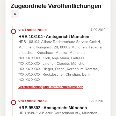
Zugeordnete Veröffentlichungen
4
11.09.2019
VERÄNDERUNGEN
HRB 108104 · Amtsgericht München
HRB 108104: Allianz Rechtsschutz-Service GmbH,
München, Königinstr. 28, 80802 München. Prokura
erloschen: Kraushaar, Monika, München,
*XX.XX.XXXX; Kroll, Anja Maria, Gefrees,
*XX.XX.XXXX; Lindner, Claudia, München,
*XX.XX.XXXX; Rieger, Diane, Kernen im Remstal,
*XX.XX.XXXX; Ruckdeschel, Christian, Berlin,
*XX.XX.XXXX.
Veröffentlichung und Unternehmen ansehen
19.03.2016
VERÄNDERUNGEN
HRB 95802 · Amtsgericht München
HRB 95802: AllSecur Deutschland AG, München,