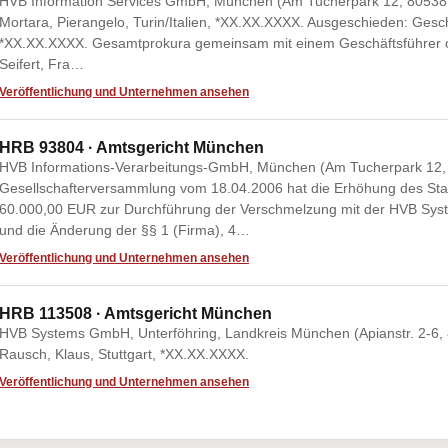
HVB Information Services GmbH, München (Am Tucherpark 12, 80538 M
Mortara, Pierangelo, Turin/Italien, *XX.XX.XXXX. Ausgeschieden: Gesch
*XX.XX.XXXX. Gesamtprokura gemeinsam mit einem Geschäftsführer o
Seifert, Fra…
Veröffentlichung und Unternehmen ansehen
HRB 93804 · Amtsgericht München
HVB Informations-Verarbeitungs-GmbH, München (Am Tucherpark 12,
Gesellschafterversammlung vom 18.04.2006 hat die Erhöhung des St
60.000,00 EUR zur Durchführung der Verschmelzung mit der HVB Syst
und die Änderung der §§ 1 (Firma), 4…
Veröffentlichung und Unternehmen ansehen
HRB 113508 · Amtsgericht München
HVB Systems GmbH, Unterföhring, Landkreis München (Apianstr. 2-6, 8
Rausch, Klaus, Stuttgart, *XX.XX.XXXX.
Veröffentlichung und Unternehmen ansehen