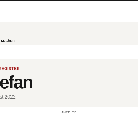
g suchen
REGISTER
efan
ust 2022
ANZEIGE