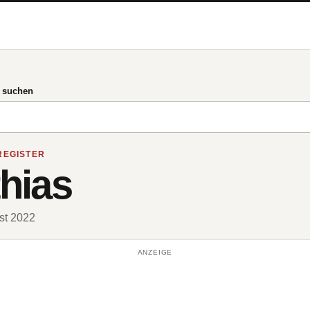
g suchen
REGISTER
thias
ust 2022
ANZEIGE