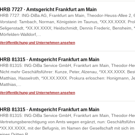
HRB 7727 · Amtsgericht Frankfurt am Main
HRB 7727: ING-DiBa AG, Frankfurt am Main, Theodor-Heuss-Allee 2, 60
Vorstand: Tambach, Norman, Königstein im Taunus, *XX.XX.XXXX. Prok
Seligenstadt, *XX.XX.XXXX; Heidschmidt, Dennis Frederic, Bensheim, 
Mörfelden-Walldorf,…
Veröffentlichung und Unternehmen ansehen
HRB 81315 · Amtsgericht Frankfurt am Main
HRB 81315: ING-DiBa Service GmbH, Frankfurt am Main, Theodor-Heus
Nicht mehr Geschäftsführer: Kunze, Peter, Alzenau, *XX.XX.XXXX. Bestel
Matthias, Hasselroth, *XX.XX.XXXX. Prokura erloschen: Honigmann, J
Matthias,…
Veröffentlichung und Unternehmen ansehen
HRB 81315 · Amtsgericht Frankfurt am Main
HRB 81315: ING-DiBa Service GmbH, Frankfurt am Main, Theodor-Heus
Vertretungsberechtigung von Amts wegen ergänzt, nun: Geschäftsführer:
*XX.XX.XXXX, mit der Befugnis, im Namen der Gesellschaft mit sich im
eines Dritten R…