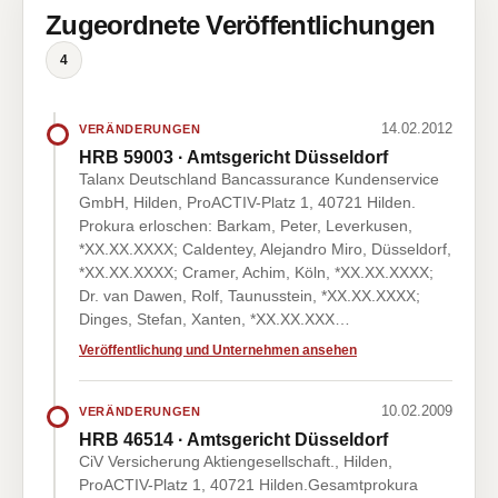
Zugeordnete Veröffentlichungen
4
14.02.2012
VERÄNDERUNGEN
HRB 59003 · Amtsgericht Düsseldorf
Talanx Deutschland Bancassurance Kundenservice
GmbH, Hilden, ProACTIV-Platz 1, 40721 Hilden.
Prokura erloschen: Barkam, Peter, Leverkusen,
*XX.XX.XXXX; Caldentey, Alejandro Miro, Düsseldorf,
*XX.XX.XXXX; Cramer, Achim, Köln, *XX.XX.XXXX;
Dr. van Dawen, Rolf, Taunusstein, *XX.XX.XXXX;
Dinges, Stefan, Xanten, *XX.XX.XXX…
Veröffentlichung und Unternehmen ansehen
10.02.2009
VERÄNDERUNGEN
HRB 46514 · Amtsgericht Düsseldorf
CiV Versicherung Aktiengesellschaft., Hilden,
ProACTIV-Platz 1, 40721 Hilden.Gesamtprokura