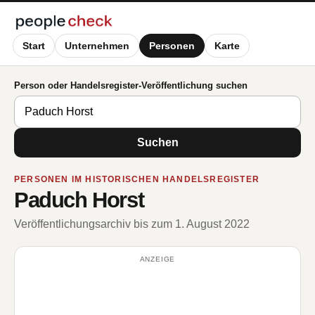
Start
Unternehmen
Personen
Karte
Person oder Handelsregister-Veröffentlichung suchen
Suchen
PERSONEN IM HISTORISCHEN HANDELSREGISTER
Paduch Horst
Veröffentlichungsarchiv bis zum 1. August 2022
ANZEIGE