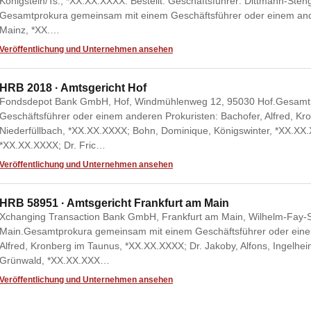
Königstein/Ts., *XX.XX.XXXX. Bestellt: Geschäftsführer: Dittmann-Ste
Gesamtprokura gemeinsam mit einem Geschäftsführer oder einem ande
Mainz, *XX.…
Veröffentlichung und Unternehmen ansehen
HRB 2018 · Amtsgericht Hof
Fondsdepot Bank GmbH, Hof, Windmühlenweg 12, 95030 Hof.Gesamt
Geschäftsführer oder einem anderen Prokuristen: Bachofer, Alfred, Kr
Niederfüllbach, *XX.XX.XXXX; Bohn, Dominique, Königswinter, *XX.XX
*XX.XX.XXXX; Dr. Fric…
Veröffentlichung und Unternehmen ansehen
HRB 58951 · Amtsgericht Frankfurt am Main
Xchanging Transaction Bank GmbH, Frankfurt am Main, Wilhelm-Fay-S
Main.Gesamtprokura gemeinsam mit einem Geschäftsführer oder einem
Alfred, Kronberg im Taunus, *XX.XX.XXXX; Dr. Jakoby, Alfons, Ingelhe
Grünwald, *XX.XX.XXX…
Veröffentlichung und Unternehmen ansehen