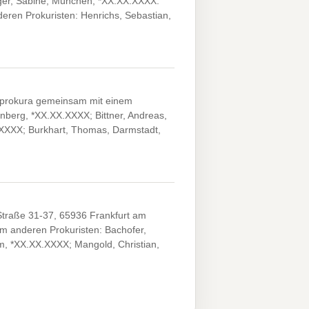
nger, Sabine, München, *XX.XX.XXXX.
ren Prokuristen: Henrichs, Sebastian,
prokura gemeinsam mit einem
onberg, *XX.XX.XXXX; Bittner, Andreas,
.XXXX; Burkhart, Thomas, Darmstadt,
traße 31-37, 65936 Frankfurt am
 anderen Prokuristen: Bachofer,
im, *XX.XX.XXXX; Mangold, Christian,