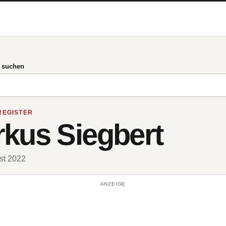
g suchen
REGISTER
kus Siegbert
ust 2022
ANZEIGE