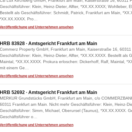
CB Lux Kirchberg GmbH, Frankfurt am Main, Kaiserstraße 16, 60311 F
Geschäftsführer: Klein, Heinz-Dieter, Alfter, *XX.XX.XXXX; Wohlleber,
Bestellt als Geschäftsführer: Schmidt, Patrick, Frankfurt am Main, *X
*XX.XX.XXXX. Pro…
Veröffentlichung und Unternehmen ansehen
HRB 83928 · Amtsgericht Frankfurt am Main
Commerz Property GmbH, Frankfurt am Main, Kaiserstraße 16, 60311 
Geschäftsführer: Klein, Heinz-Dieter, Alfter, *XX.XX.XXXX. Bestellt als G
Maintal, *XX.XX.XXXX. Prokura erloschen: Dickerhoff, Ralf, Maintal
mit einem Ge…
Veröffentlichung und Unternehmen ansehen
HRB 52692 · Amtsgericht Frankfurt am Main
MERKUR Grundstücks GmbH, Frankfurt am Main, c/o COMMERZBANK Akt
60311 Frankfurt am Main. Nicht mehr Geschäftsführer: Klein, Heinz-Diete
Geschäftsführer: Simm, Michael, Oberursel (Taunus), *XX.XX.XXXX.
Geschäftsführer o…
Veröffentlichung und Unternehmen ansehen