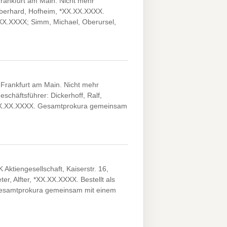
rankfurt am Main. Nicht mehr
 Eberhard, Hofheim, *XX.XX.XXXX.
X.XX.XXXX; Simm, Michael, Oberursel,
Frankfurt am Main. Nicht mehr
eschäftsführer: Dickerhoff, Ralf,
, *XX.XX.XXXX. Gesamtprokura gemeinsam
iengesellschaft, Kaiserstr. 16,
r, Alfter, *XX.XX.XXXX. Bestellt als
 Gesamtprokura gemeinsam mit einem