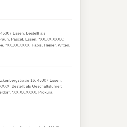
5307 Essen. Bestellt als
Braun, Pascal, Essen, *XX.XX.XXXX;
e, *XX.XX.XXXX; Fabis, Heiner, Witten,
, Eckenbergstraße 16, 45307 Essen.
XXXX. Bestellt als Geschäftsführer:
eldorf, *XX.XX.XXXX. Prokura