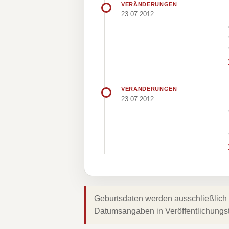
VERÄNDERUNGEN
23.07.2012
VERÄNDERUNGEN
23.07.2012
Geburtsdaten werden ausschließlich 
Datumsangaben in Veröffentlichungs