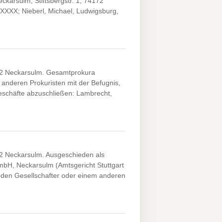
karsulm, Stiftsbergstr. 1, 74172
.XXXX; Nieberl, Michael, Ludwigsburg,
4172 Neckarsulm. Gesamtprokura
anderen Prokuristen mit der Befugnis,
geschäfte abzuschließen: Lambrecht,
172 Neckarsulm. Ausgeschieden als
GmbH, Neckarsulm (Amtsgericht Stuttgart
den Gesellschafter oder einem anderen