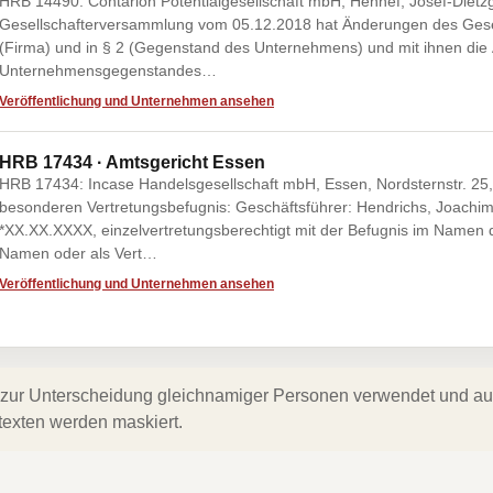
HRB 14490: Contarion Potentialgesellschaft mbH, Hennef, Josef-Dietz
Gesellschafterversammlung vom 05.12.2018 hat Änderungen des Gesells
(Firma) und in § 2 (Gegenstand des Unternehmens) und mit ihnen die
Unternehmensgegenstandes…
Veröffentlichung und Unternehmen ansehen
HRB 17434 · Amtsgericht Essen
HRB 17434: Incase Handelsgesellschaft mbH, Essen, Nordsternstr. 2
besonderen Vertretungsbefugnis: Geschäftsführer: Hendrichs, Joachim 
*XX.XX.XXXX, einzelvertretungsberechtigt mit der Befugnis im Namen d
Namen oder als Vert…
Veröffentlichung und Unternehmen ansehen
zur Unterscheidung gleichnamiger Personen verwendet und auf 
texten werden maskiert.