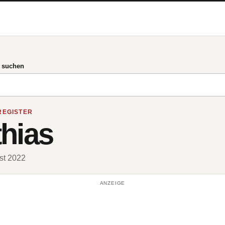
g suchen
REGISTER
hias
ust 2022
ANZEIGE