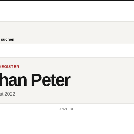
g suchen
REGISTER
han Peter
ust 2022
ANZEIGE