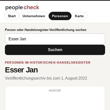
Start
Unternehmen
Personen
Karte
Person oder Handelsregister-Veröffentlichung suchen
Suchen
PERSONEN IM HISTORISCHEN HANDELSREGISTER
Esser Jan
Veröffentlichungsarchiv bis zum 1. August 2022
ANZEIGE