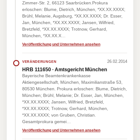
Zimmer-Str. 2, 66123 Saarbrücken.Prokura
erloschen: Blume, Dietrich, München, *XX.XX.XXXX;
Brühl, Melanie, Augsburg, *XX.XX.XXXX; Dr. Esser,
Jan, München, *XX.XX.XXXX; Jansen, Wilfried,
Bretzfeld, *XX.XX.XXXX; Trotnow, Gerhard,
München, *XX.XX.X…
Veröffentlichung und Unternehmen ansehen
26.02.2014
VERÄNDERUNGEN
HRB 111650 · Amtsgericht München
Bayerische Beamtenkrankenkasse
Aktiengesellschaft, München, Maximilianstraße 53,
80530 München. Prokura erloschen: Blume, Dietrich,
München; Brühl, Melanie; Dr. Esser, Jan, München,
*XX.XX.XXXX; Jansen, Wilfried, Bretzfeld,
*XX.XX.XXXX; Trotnow, Gerhard, München,
*XX.XX.XXXX; von Gruben, Christian.
Gesamtprokura gemei…
Veröffentlichung und Unternehmen ansehen