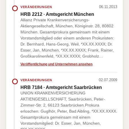
06.11.2013
VERÄNDERUNGEN
HRB 2212 · Amtsgericht München
Allianz Private Krankenversicherungs-
Aktiengesellschaft, München, Königinstr. 28, 80802
München. Gesamtprokura gemeinsam mit einem
Vorstandsmitglied oder einem anderen Prokuristen:
Dr. Bernhard, Hans-Georg, Weil, *XX.XX.XXXX; Dr.
Esser, Jan, München, *XX.XX.XXXX; Frank, Rainer,
Großkarolinenfeld, *XX.XX.XXXX; Grobholz…
Veröffentlichung und Unternehmen ansehen
02.07.2009
VERÄNDERUNGEN
HRB 7184 · Amtsgericht Saarbrücken
UNION KRANKENVERSICHERUNG
AKTIENGESELLSCHAFT, Saarbrücken, Peter-
Zimmer-Str. 2, 66123 Saarbrücken.Prokura
erloschen: Guglhör, Peter, Bad Aibling, *XX.XX.XXXX.
Gesamtprokura gemeinsam mit einem
Vorstandsmitglied: Dr. Esser, Jan, München,