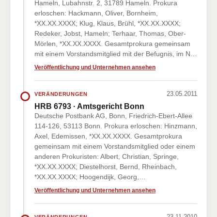
Hameln, Lubahnstr. 2, 31789 Hameln. Prokura
erloschen: Hackmann, Oliver, Bornheim,
*XX.XX.XXXX; Klug, Klaus, Brühl, *XX.XX.XXXX;
Redeker, Jobst, Hameln; Terhaar, Thomas, Ober-
Mörlen, *XX.XX.XXXX. Gesamtprokura gemeinsam
mit einem Vorstandsmitglied mit der Befugnis, im N…
Veröffentlichung und Unternehmen ansehen
23.05.2011
VERÄNDERUNGEN
HRB 6793 · Amtsgericht Bonn
Deutsche Postbank AG, Bonn, Friedrich-Ebert-Allee
114-126, 53113 Bonn. Prokura erloschen: Hinzmann,
Axel, Edemissen, *XX.XX.XXXX. Gesamtprokura
gemeinsam mit einem Vorstandsmitglied oder einem
anderen Prokuristen: Albert, Christian, Springe,
*XX.XX.XXXX; Diestelhorst, Bernd, Rheinbach,
*XX.XX.XXXX; Hoogendijk, Georg,…
Veröffentlichung und Unternehmen ansehen
23.11.2010
VERÄNDERUNGEN