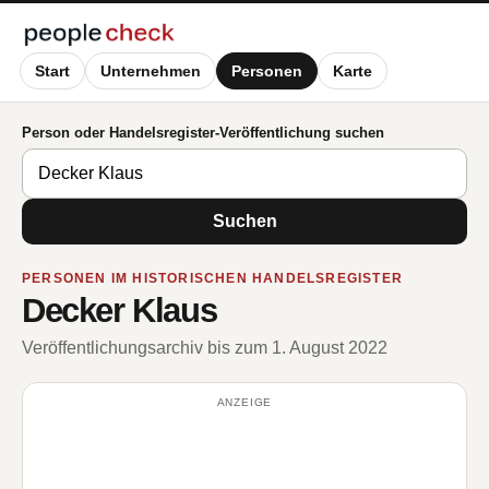
Start
Unternehmen
Personen
Karte
Person oder Handelsregister-Veröffentlichung suchen
Suchen
PERSONEN IM HISTORISCHEN HANDELSREGISTER
Decker Klaus
Veröffentlichungsarchiv bis zum 1. August 2022
ANZEIGE