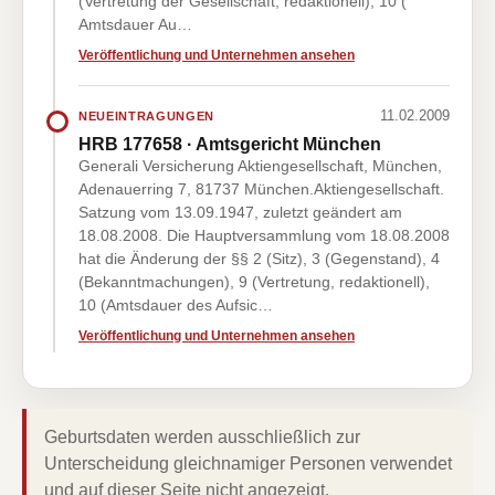
(Vertretung der Gesellschaft, redaktionell), 10 (
Amtsdauer Au…
Veröffentlichung und Unternehmen ansehen
11.02.2009
NEUEINTRAGUNGEN
HRB 177658 · Amtsgericht München
Generali Versicherung Aktiengesellschaft, München,
Adenauerring 7, 81737 München.Aktiengesellschaft.
Satzung vom 13.09.1947, zuletzt geändert am
18.08.2008. Die Hauptversammlung vom 18.08.2008
hat die Änderung der §§ 2 (Sitz), 3 (Gegenstand), 4
(Bekanntmachungen), 9 (Vertretung, redaktionell),
10 (Amtsdauer des Aufsic…
Veröffentlichung und Unternehmen ansehen
Geburtsdaten werden ausschließlich zur
Unterscheidung gleichnamiger Personen verwendet
und auf dieser Seite nicht angezeigt.