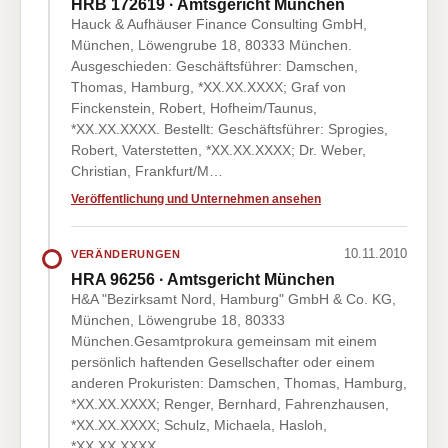
HRB 172619 · Amtsgericht München
Hauck & Aufhäuser Finance Consulting GmbH,
München, Löwengrube 18, 80333 München.
Ausgeschieden: Geschäftsführer: Damschen,
Thomas, Hamburg, *XX.XX.XXXX; Graf von
Finckenstein, Robert, Hofheim/Taunus,
*XX.XX.XXXX. Bestellt: Geschäftsführer: Sprogies,
Robert, Vaterstetten, *XX.XX.XXXX; Dr. Weber,
Christian, Frankfurt/M…
Veröffentlichung und Unternehmen ansehen
10.11.2010
VERÄNDERUNGEN
HRA 96256 · Amtsgericht München
H&A "Bezirksamt Nord, Hamburg" GmbH & Co. KG,
München, Löwengrube 18, 80333
München.Gesamtprokura gemeinsam mit einem
persönlich haftenden Gesellschafter oder einem
anderen Prokuristen: Damschen, Thomas, Hamburg,
*XX.XX.XXXX; Renger, Bernhard, Fahrenzhausen,
*XX.XX.XXXX; Schulz, Michaela, Hasloh,
*XX.XX.XXXX.