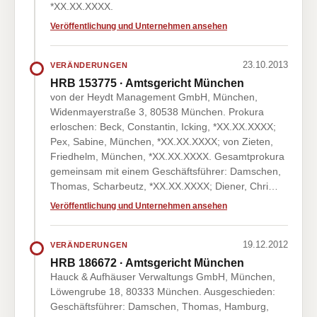
*XX.XX.XXXX.
Veröffentlichung und Unternehmen ansehen
23.10.2013
VERÄNDERUNGEN
HRB 153775 · Amtsgericht München
von der Heydt Management GmbH, München,
Widenmayerstraße 3, 80538 München. Prokura
erloschen: Beck, Constantin, Icking, *XX.XX.XXXX;
Pex, Sabine, München, *XX.XX.XXXX; von Zieten,
Friedhelm, München, *XX.XX.XXXX. Gesamtprokura
gemeinsam mit einem Geschäftsführer: Damschen,
Thomas, Scharbeutz, *XX.XX.XXXX; Diener, Chri…
Veröffentlichung und Unternehmen ansehen
19.12.2012
VERÄNDERUNGEN
HRB 186672 · Amtsgericht München
Hauck & Aufhäuser Verwaltungs GmbH, München,
Löwengrube 18, 80333 München. Ausgeschieden:
Geschäftsführer: Damschen, Thomas, Hamburg,