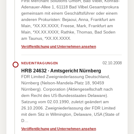
First Merchant Solutions GmbH, Bad Vilbel, Konrad-
Adenauer-Allee 1, 61118 Bad Vilbel.Gesamtprokura
gemeinsam mit einem Geschäftsführer oder einem
anderen Prokuristen: Bejaoui, Anna, Frankfurt am
Main, *XX.XX.XXXX; Freese, Mark, Frankfurt am
Main, *XX.XX.XXXX; Rathke, Thomas, Bad Soden
am Taunus, *XX.XX.XXXX.
Veröffentlichung und Unternehmen ansehen
02.10.2008
NEUEINTRAGUNGEN
HRB 24632 · Amtsgericht Nürnberg
FDR Limited Zweigniederlassung Deutschland,
Nürnberg (Nelson-Mandela-Platz 18, 90459
Nürnberg). Corporation (Aktiengesellschaft nach
dem Recht des US-Bundesstaates Delaware).
Satzung vom 02.03.1990, zuletzt geändert am
26.10.2006. Zweigniederlassung der FDR Limited
mit dem Sitz in Wilmington, Delaware, USA (State of
D…
Veröffentlichung und Unternehmen ansehen