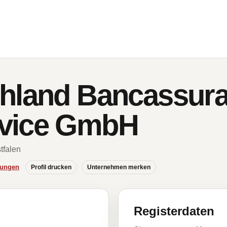
chland Bancassur
vice GmbH
tfalen
hungen
Profil drucken
Unternehmen merken
Registerdaten