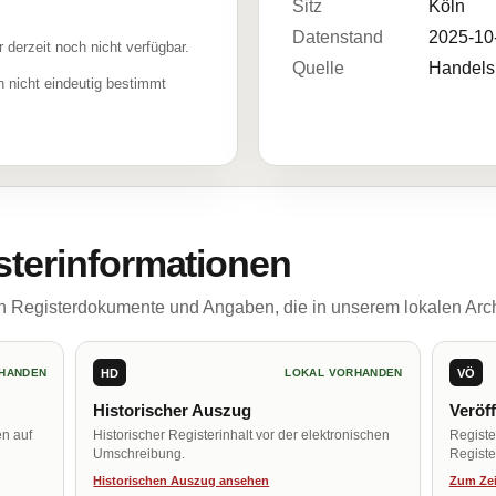
Sitz
Köln
Datenstand
2025-10
r derzeit noch nicht verfügbar.
Quelle
Handelsr
 nicht eindeutig bestimmt
sterinformationen
ch Registerdokumente und Angaben, die in unserem lokalen Arch
HD
VÖ
HANDEN
LOKAL VORHANDEN
Historischer Auszug
Veröf
en auf
Historischer Registerinhalt vor der elektronischen
Regist
Umschreibung.
Register
Historischen Auszug ansehen
Zum Zei