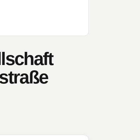
lschaft
nstraße