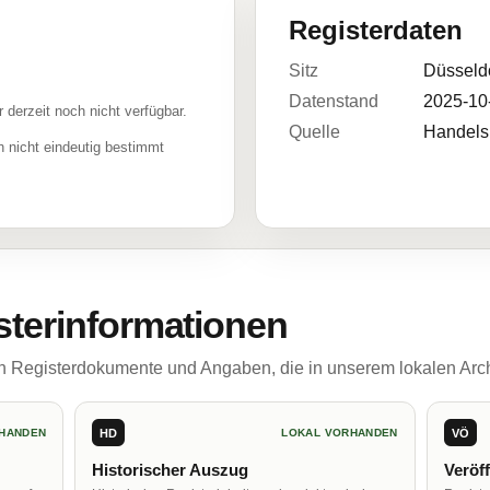
Registerdaten
Sitz
Düsseld
Datenstand
2025-10
r derzeit noch nicht verfügbar.
Quelle
Handelsr
 nicht eindeutig bestimmt
sterinformationen
ch Registerdokumente und Angaben, die in unserem lokalen Arch
HD
VÖ
HANDEN
LOKAL VORHANDEN
Historischer Auszug
Veröf