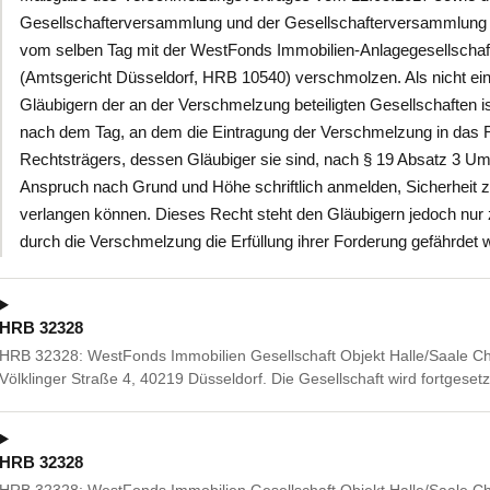
Gesellschafterversammlung und der Gesellschafterversammlung
vom selben Tag mit der WestFonds Immobilien-Anlagegesellschaft
(Amtsgericht Düsseldorf, HRB 10540) verschmolzen. Als nicht e
Gläubigern der an der Verschmelzung beteiligten Gesellschaften 
nach dem Tag, an dem die Eintragung der Verschmelzung in das R
Rechtsträgers, dessen Gläubiger sie sind, nach § 19 Absatz 3 Um
Anspruch nach Grund und Höhe schriftlich anmelden, Sicherheit zu 
verlangen können. Dieses Recht steht den Gläubigern jedoch nur
durch die Verschmelzung die Erfüllung ihrer Forderung gefährdet w
HRB 32328
HRB 32328: WestFonds Immobilien Gesellschaft Objekt Halle/Saale Ch
Völklinger Straße 4, 40219 Düsseldorf. Die Gesellschaft wird fortgesetz
HRB 32328
HRB 32328: WestFonds Immobilien Gesellschaft Objekt Halle/Saale Ch