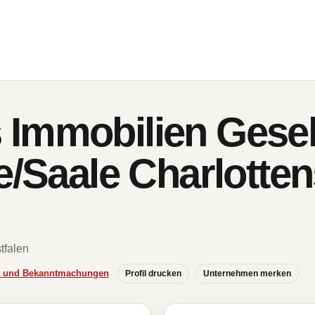
Immobilien Gesel
e/Saale Charlotte
tfalen
se und Bekanntmachungen
Profil drucken
Unternehmen merken