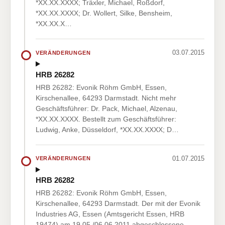
*XX.XX.XXXX; Träxler, Michael, Roßdorf,
*XX.XX.XXXX; Dr. Wollert, Silke, Bensheim,
*XX.XX.X…
03.07.2015
VERÄNDERUNGEN
HRB 26282
HRB 26282: Evonik Röhm GmbH, Essen,
Kirschenallee, 64293 Darmstadt. Nicht mehr
Geschäftsführer: Dr. Pack, Michael, Alzenau,
*XX.XX.XXXX. Bestellt zum Geschäftsführer:
Ludwig, Anke, Düsseldorf, *XX.XX.XXXX; D…
01.07.2015
VERÄNDERUNGEN
HRB 26282
HRB 26282: Evonik Röhm GmbH, Essen,
Kirschenallee, 64293 Darmstadt. Der mit der Evonik
Industries AG, Essen (Amtsgericht Essen, HRB
19474) am 19.05./06.06.2011 abgeschlossene