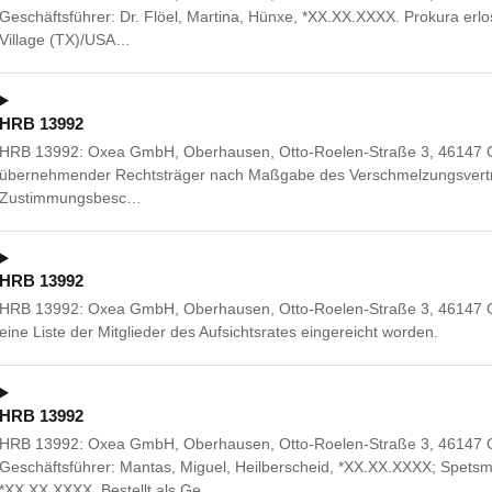
Geschäftsführer: Dr. Flöel, Martina, Hünxe, *XX.XX.XXXX. Prokura erl
Village (TX)/USA…
HRB 13992
HRB 13992: Oxea GmbH, Oberhausen, Otto-Roelen-Straße 3, 46147 Obe
übernehmender Rechtsträger nach Maßgabe des Verschmelzungsvertr
Zustimmungsbesc…
HRB 13992
HRB 13992: Oxea GmbH, Oberhausen, Otto-Roelen-Straße 3, 46147 Ob
eine Liste der Mitglieder des Aufsichtsrates eingereicht worden.
HRB 13992
HRB 13992: Oxea GmbH, Oberhausen, Otto-Roelen-Straße 3, 46147 
Geschäftsführer: Mantas, Miguel, Heilberscheid, *XX.XX.XXXX; Spetsm
*XX.XX.XXXX. Bestellt als Ge…