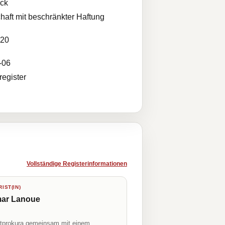
ck
haft mit beschränkter Haftung
020
-06
egister
Vollständige Registerinformationen
IST(IN)
ar Lanoue
prokura gemeinsam mit einem