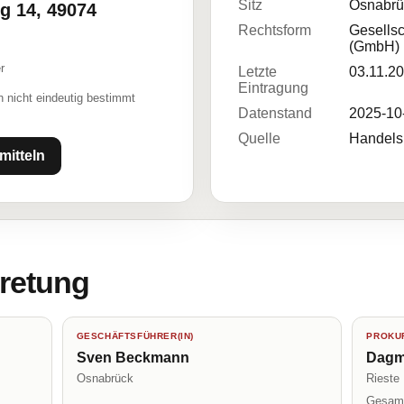
Sitz
Osnabrü
g 14, 49074
Rechtsform
Gesellsc
(GmbH)
r
Letzte
03.11.2
Eintragung
 nicht eindeutig bestimmt
Datenstand
2025-10
Quelle
Handelsr
mitteln
tretung
GESCHÄFTSFÜHRER(IN)
PROKUR
Sven Beckmann
Dagm
Osnabrück
Rieste
Gesamt