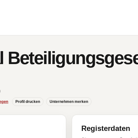
 Beteiligungsgese
n
ngen
Profil drucken
Unternehmen merken
Registerdaten