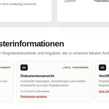
Quelle
Handelsr
 nicht eindeutig bestimmt
sterinformationen
ch Registerdokumente und Angaben, die in unserem lokalen Arch
DK
VÖ
HANDEN
LOKAL VORHANDEN
Dokumentenansicht
Veröf
en auf
Archivierte Satzungen, Anmeldungen und weitere
Regist
Dokumente aus dem Registerordner.
Register
5 archivierte Dokumente
Zum Zei
Dokumente ansehen