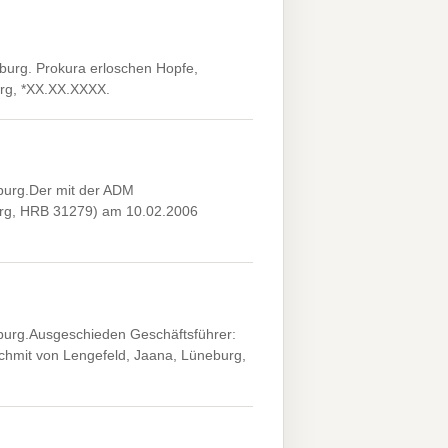
urg. Prokura erloschen Hopfe,
rg, *XX.XX.XXXX.
urg.Der mit der ADM
burg, HRB 31279) am 10.02.2006
urg.Ausgeschieden Geschäftsführer:
schmit von Lengefeld, Jaana, Lüneburg,