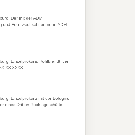
urg. Der mit der ADM
zung und Formwechsel nunmehr: ADM
rg. Einzelprokura: Köhlbrandt, Jan
*XX.XX.XXXX.
g. Einzelprokura mit der Befugnis,
er eines Dritten Rechtsgeschäfte