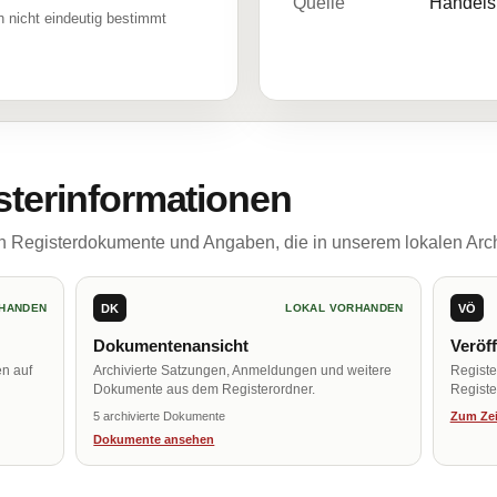
Quelle
Handelsr
 nicht eindeutig bestimmt
sterinformationen
ch Registerdokumente und Angaben, die in unserem lokalen Arch
DK
VÖ
HANDEN
LOKAL VORHANDEN
Dokumentenansicht
Veröf
en auf
Archivierte Satzungen, Anmeldungen und weitere
Regist
Dokumente aus dem Registerordner.
Register
5 archivierte Dokumente
Zum Zei
Dokumente ansehen