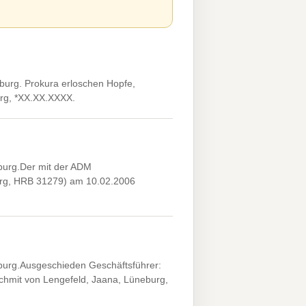
urg. Prokura erloschen Hopfe,
rg, *XX.XX.XXXX.
urg.Der mit der ADM
burg, HRB 31279) am 10.02.2006
urg.Ausgeschieden Geschäftsführer:
schmit von Lengefeld, Jaana, Lüneburg,